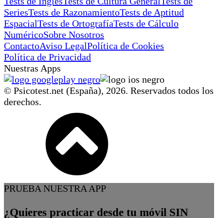
Tests de Inglés
Tests de Cultura General
Tests de
Series
Tests de Razonamiento
Tests de Aptitud
Espacial
Tests de Ortografía
Tests de Cálculo
Numérico
Sobre Nosotros
Contacto
Aviso Legal
Política de Cookies
Política de Privacidad
Nuestras Apps
© Psicotest.net (España),
2026
. Reservados todos los
derechos.
PRUEBA NUESTRA APP
¿Quieres practicar desde tu móvil SIN