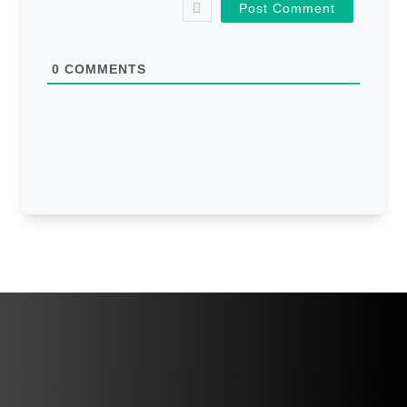
*
s
i
t
e
0
COMMENTS