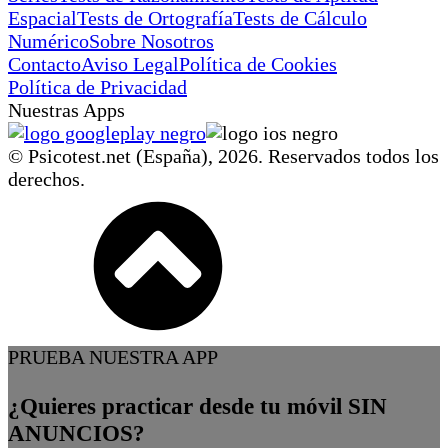
Espacial
Tests de Ortografía
Tests de Cálculo
Numérico
Sobre Nosotros
Contacto
Aviso Legal
Política de Cookies
Política de Privacidad
Nuestras Apps
© Psicotest.net (España),
2026
. Reservados todos los
derechos.
PRUEBA NUESTRA APP
¿Quieres practicar desde tu móvil SIN
ANUNCIOS?