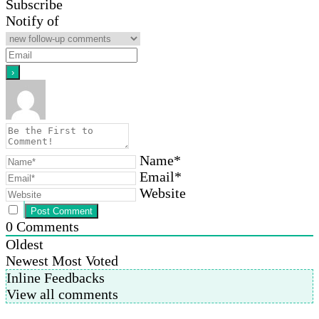
Subscribe
Notify of
Name*
Email*
Website
0
Comments
Oldest
Newest
Most Voted
Inline Feedbacks
View all comments