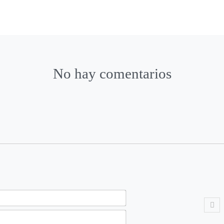
No hay comentarios
N
a
E
m