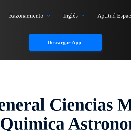
Razonamiento
Inglés
Aptitud Espac
Descargar App
eneral Ciencias 
a Quimica Astrono