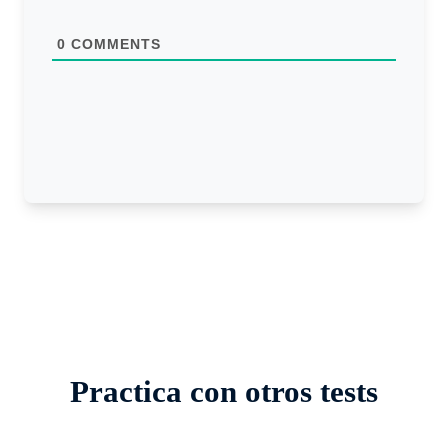
t
e
0
COMMENTS
Practica con otros tests