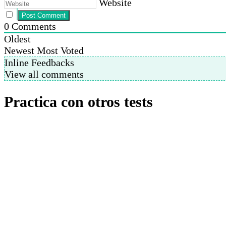
Website
0
Comments
Oldest
Newest
Most Voted
Inline Feedbacks
View all comments
Practica con otros tests