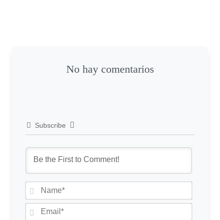
No hay comentarios
Subscribe
N
a
m
E
e
m