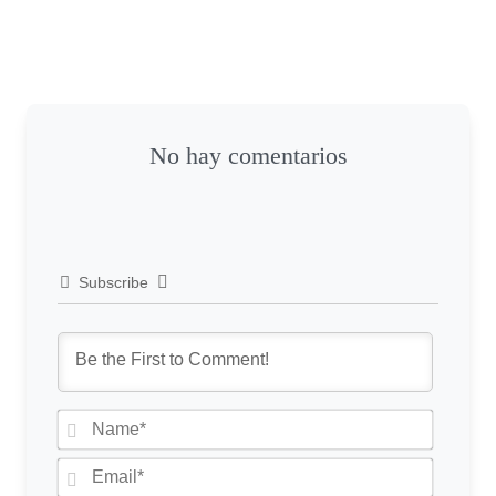
No hay comentarios
Subscribe
N
a
m
E
e
m