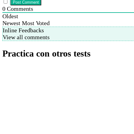
0
Comments
Oldest
Newest
Most Voted
Inline Feedbacks
View all comments
Practica con otros tests