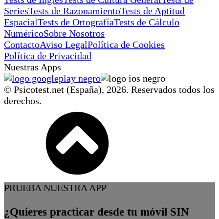
Series
Tests de Razonamiento
Tests de Aptitud
Espacial
Tests de Ortografía
Tests de Cálculo
Numérico
Sobre Nosotros
Contacto
Aviso Legal
Política de Cookies
Política de Privacidad
Nuestras Apps
© Psicotest.net (España),
2026
. Reservados todos los
derechos.
PRUEBA NUESTRA APP
¿Quieres practicar desde tu móvil SIN