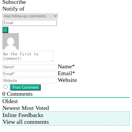
Subscribe
Notify of
Name*
Email*
Website
0
Comments
Oldest
Newest
Most Voted
Inline Feedbacks
View all comments