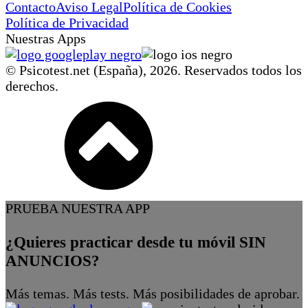
Contacto
Aviso Legal
Política de Cookies
Política de Privacidad
Nuestras Apps
© Psicotest.net (España),
2026
. Reservados todos los
derechos.
PRUEBA NUESTRA APP
¿Quieres practicar desde tu móvil SIN
ANUNCIOS?
Más temas. Más tests. Más posibilidades de aprobar.