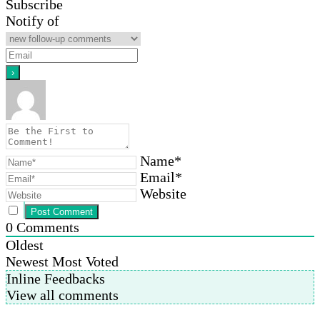
Subscribe
Notify of
Name*
Email*
Website
0
Comments
Oldest
Newest
Most Voted
Inline Feedbacks
View all comments