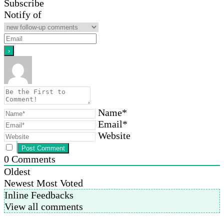
Subscribe
Notify of
Name*
Email*
Website
0
Comments
Oldest
Newest
Most Voted
Inline Feedbacks
View all comments