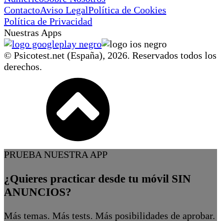
Contacto
Aviso Legal
Política de Cookies
Política de Privacidad
Nuestras Apps
© Psicotest.net (España),
2026
. Reservados todos los
derechos.
PRUEBA NUESTRA APP
¿Quieres practicar desde tu móvil SIN
ANUNCIOS?
Más temas. Más tests. Más posibilidades de aprobar.