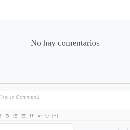
No hay comentarios
{}
[+]
N