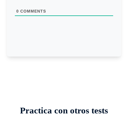
t
e
0
COMMENTS
Practica con otros tests