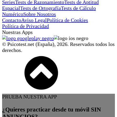
Series
Tests de Razonamiento
Tests de Aptitud
Espacial
Tests de Ortografía
Tests de Cálculo
Numérico
Sobre Nosotros
Contacto
Aviso Legal
Política de Cookies
Política de Privacidad
Nuestras Apps
© Psicotest.net (España),
2026
. Reservados todos los
derechos.
PRUEBA NUESTRA APP
¿Quieres practicar desde tu móvil SIN
ANUNCIOS?