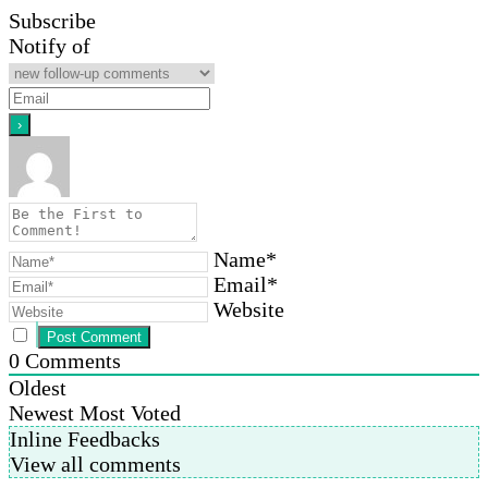
Subscribe
Notify of
Name*
Email*
Website
0
Comments
Oldest
Newest
Most Voted
Inline Feedbacks
View all comments