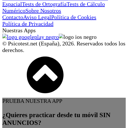
Espacial
Tests de Ortografía
Tests de Cálculo
Numérico
Sobre Nosotros
Contacto
Aviso Legal
Política de Cookies
Política de Privacidad
Nuestras Apps
© Psicotest.net (España),
2026
. Reservados todos los
derechos.
PRUEBA NUESTRA APP
¿Quieres practicar desde tu móvil SIN
ANUNCIOS?