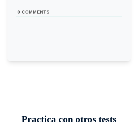
t
e
0
COMMENTS
Practica con otros tests