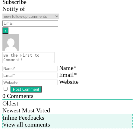
Subscribe
Notify of
Name*
Email*
Website
0
Comments
Oldest
Newest
Most Voted
Inline Feedbacks
View all comments