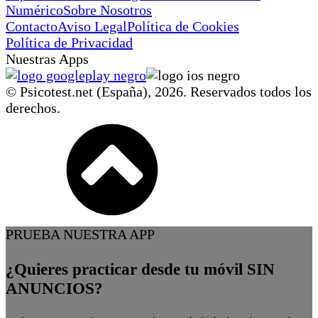
Numérico
Sobre Nosotros
Contacto
Aviso Legal
Política de Cookies
Política de Privacidad
Nuestras Apps
© Psicotest.net (España),
2026
. Reservados todos los
derechos.
PRUEBA NUESTRA APP
¿Quieres practicar desde tu móvil SIN
ANUNCIOS?