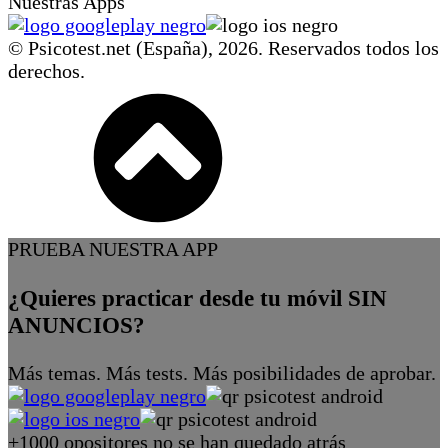
Nuestras Apps
© Psicotest.net (España),
2026
. Reservados todos los
derechos.
PRUEBA NUESTRA APP
¿Quieres practicar desde tu móvil SIN
ANUNCIOS?
Más temas. Más tests. Más posibilidades de aprobar.
+1000 opositores no se han quedado atrás