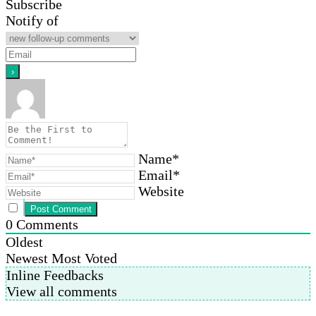
Subscribe
Notify of
Name*
Email*
Website
0
Comments
Oldest
Newest
Most Voted
Inline Feedbacks
View all comments