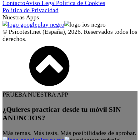
Contacto
Aviso Legal
Política de Cookies
Política de Privacidad
Nuestras Apps
© Psicotest.net (España),
2026
. Reservados todos los
derechos.
PRUEBA NUESTRA APP
¿Quieres practicar desde tu móvil SIN
ANUNCIOS?
Más temas. Más tests. Más posibilidades de aprobar.