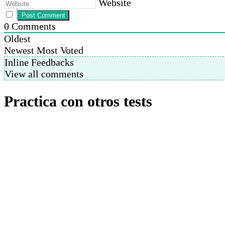
Website
0
Comments
Oldest
Newest
Most Voted
Inline Feedbacks
View all comments
Practica con otros tests