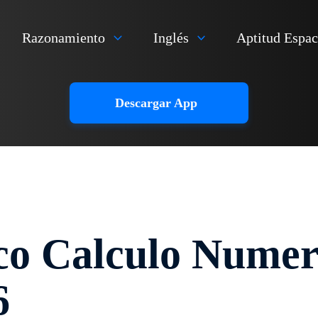
Razonamiento
Inglés
Aptitud Espac
Descargar App
ico Calculo Numer
6