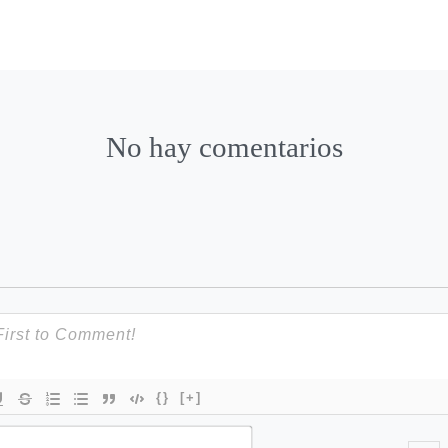
No hay comentarios
{}
[+]
N