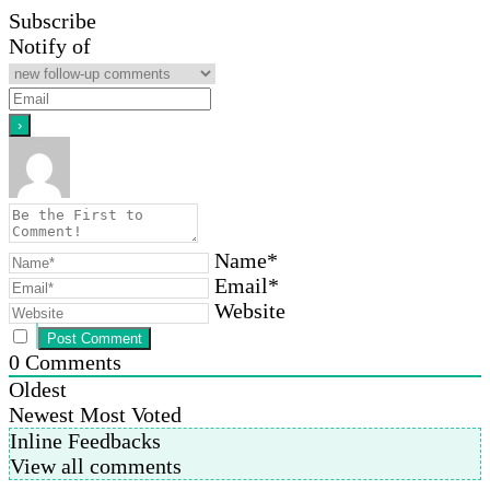
Subscribe
Notify of
Name*
Email*
Website
0
Comments
Oldest
Newest
Most Voted
Inline Feedbacks
View all comments