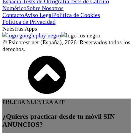
Espacial
Tests de Ortografía
Tests de Cálculo
Numérico
Sobre Nosotros
Contacto
Aviso Legal
Política de Cookies
Política de Privacidad
Nuestras Apps
© Psicotest.net (España),
2026
. Reservados todos los
derechos.
PRUEBA NUESTRA APP
¿Quieres practicar desde tu móvil SIN
ANUNCIOS?